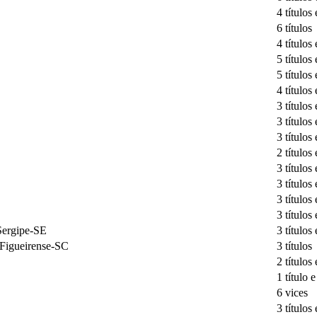
4 títulos
6 títulos
4 títulos
5 títulos
5 títulos
4 títulos
3 títulos
3 títulos
3 títulos
2 títulos
3 títulos
3 títulos
3 títulos
3 títulos
Sergipe-SE
3 títulos
Figueirense-SC
3 títulos
2 títulos
1 título 
6 vices
3 títulos