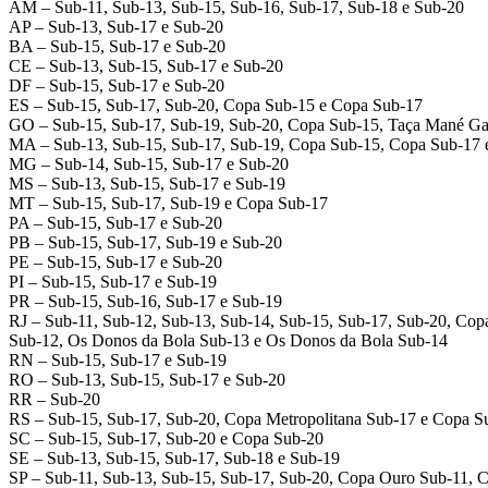
AM – Sub-11, Sub-13, Sub-15, Sub-16, Sub-17, Sub-18 e Sub-20
AP – Sub-13, Sub-17 e Sub-20
BA – Sub-15, Sub-17 e Sub-20
CE – Sub-13, Sub-15, Sub-17 e Sub-20
DF – Sub-15, Sub-17 e Sub-20
ES – Sub-15, Sub-17, Sub-20, Copa Sub-15 e Copa Sub-17
GO – Sub-15, Sub-17, Sub-19, Sub-20, Copa Sub-15, Taça Mané Ga
MA – Sub-13, Sub-15, Sub-17, Sub-19, Copa Sub-15, Copa Sub-17 
MG – Sub-14, Sub-15, Sub-17 e Sub-20
MS – Sub-13, Sub-15, Sub-17 e Sub-19
MT – Sub-15, Sub-17, Sub-19 e Copa Sub-17
PA – Sub-15, Sub-17 e Sub-20
PB – Sub-15, Sub-17, Sub-19 e Sub-20
PE – Sub-15, Sub-17 e Sub-20
PI – Sub-15, Sub-17 e Sub-19
PR – Sub-15, Sub-16, Sub-17 e Sub-19
RJ – Sub-11, Sub-12, Sub-13, Sub-14, Sub-15, Sub-17, Sub-20, Cop
Sub-12, Os Donos da Bola Sub-13 e Os Donos da Bola Sub-14
RN – Sub-15, Sub-17 e Sub-19
RO – Sub-13, Sub-15, Sub-17 e Sub-20
RR – Sub-20
RS – Sub-15, Sub-17, Sub-20, Copa Metropolitana Sub-17 e Copa S
SC – Sub-15, Sub-17, Sub-20 e Copa Sub-20
SE – Sub-13, Sub-15, Sub-17, Sub-18 e Sub-19
SP – Sub-11, Sub-13, Sub-15, Sub-17, Sub-20, Copa Ouro Sub-11, 