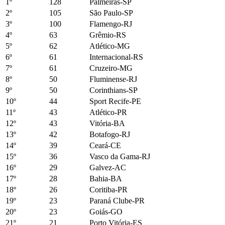
1º
128
Palmeiras-SP
2º
105
São Paulo-SP
3º
100
Flamengo-RJ
4º
63
Grêmio-RS
5º
62
Atlético-MG
6º
61
Internacional-RS
7º
61
Cruzeiro-MG
8º
50
Fluminense-RJ
9º
50
Corinthians-SP
10º
44
Sport Recife-PE
11º
43
Atlético-PR
12º
43
Vitória-BA
13º
42
Botafogo-RJ
14º
39
Ceará-CE
15º
36
Vasco da Gama-RJ
16º
29
Galvez-AC
17º
28
Bahia-BA
18º
26
Coritiba-PR
19º
23
Paraná Clube-PR
20º
23
Goiás-GO
21º
21
Porto Vitória-ES