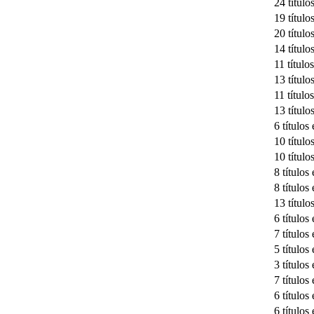
24 título
19 título
20 título
14 título
11 título
13 título
11 título
13 título
6 títulos
10 título
10 título
8 títulos
8 títulos
13 título
6 títulos
7 títulos
5 títulos
3 títulos
7 títulos
6 títulos
6 títulos